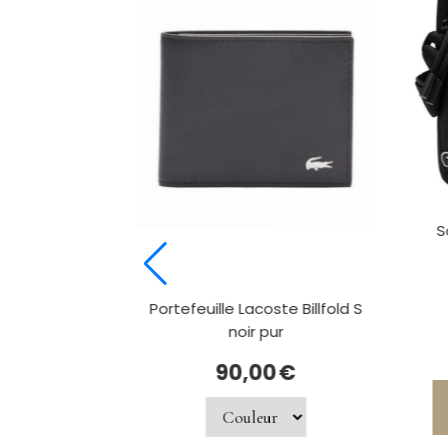
oste Anna
S
ible rose
0
€
Portefeuille Lacoste Billfold S
noir pur
90,00
€
 stock