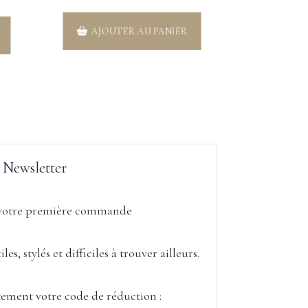
AJOUTER AU PANIER
AJOU
Newsletter
 votre première commande
s, stylés et difficiles à trouver ailleurs.
ment votre code de réduction :