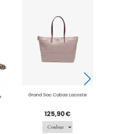
Grand Sac Cabas Lacoste
e
Sac à ma
G
125,90
€
4