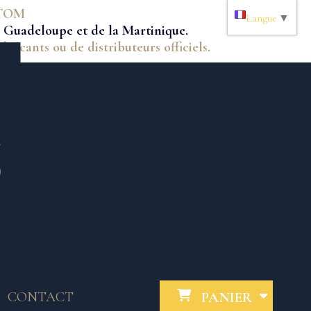
M-TOM
Langue
▼
la Guadeloupe et de la Martinique.
bricants ou de distributeurs officiels.
CONTACT
PANIER