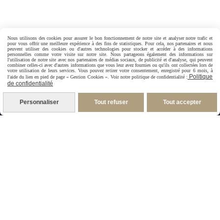
Nous utilisons des cookies pour assurer le bon fonctionnement de notre site et analyser notre trafic et
pour vous offrir une meilleure expérience à des fins de statistiques. Pour cela, nos partenaires et nous
peuvent utiliser des cookies ou d'autres technologies pour stocker et accéder à des informations
personnelles comme votre visite sur notre site. Nous partageons également des informations sur
l'utilisation de notre site avec nos partenaires de médias sociaux, de publicité et d'analyse, qui peuvent
combiner celles-ci avec d'autres informations que vous leur avez fournies ou qu'ils ont collectées lors de
votre utilisation de leurs services. Vous pouvez retirer votre consentement, enregistré pour 6 mois, à
Nous avons lancé Siriz'Shop afin de proposer à nos
Politique
l'aide du lien en pied de page « Gestion Cookies ». Voir notre politique de confidentialité :
de confidentialité
clients une sélection de produits de grande qualité.
Personnaliser
Tout refuser
Tout accepter
Nous mettons tout en œuvre pour garantir une offre de
produits très variés avec des éditions limitées et des
articles de saisons adaptés à toutes les bourses.
Autoriser
Facebook est désactivé.